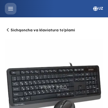
UZ
Sichqoncha va klaviatura to'plami