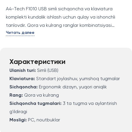
A4-Tech F1010 USB simli sichqoncha va klaviatura
komplekti kundalik ishlash uchun qulay va ishonchli
tanlovdir. Qora va kulrang ranglar kombinatsiyasi
Читать далее
zamonaviy dizaynni ta’minlaydi. Klaviatura va
sichqoncha oson foydalanish uchun ergonomik tarzda
ishlab chiqilgan.
Характеристики
Ulanish turi:
Simli (USB)
Klaviatura:
Standart joylashuv, yumshoq tugmalar
Sichqoncha:
Ergonomik dizayn, yuqori aniqlik
Rang:
Qora va kulrang
Sichqoncha tugmalari:
3 ta tugma va aylantirish
g'ildiragi
Mosligi:
PC, noutbuklar