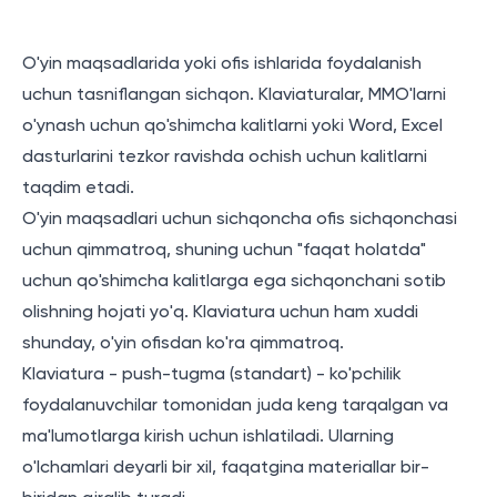
O'yin maqsadlarida yoki ofis ishlarida foydalanish
uchun tasniflangan sichqon. Klaviaturalar, MMO'larni
o'ynash uchun qo'shimcha kalitlarni yoki Word, Excel
dasturlarini tezkor ravishda ochish uchun kalitlarni
taqdim etadi.
O'yin maqsadlari uchun sichqoncha ofis sichqonchasi
uchun qimmatroq, shuning uchun "faqat holatda"
uchun qo'shimcha kalitlarga ega sichqonchani sotib
olishning hojati yo'q. Klaviatura uchun ham xuddi
shunday, o'yin ofisdan ko'ra qimmatroq.
Klaviatura - push-tugma (standart) - ko'pchilik
foydalanuvchilar tomonidan juda keng tarqalgan va
ma'lumotlarga kirish uchun ishlatiladi. Ularning
o'lchamlari deyarli bir xil, faqatgina materiallar bir-