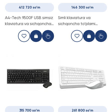
412 720 so‘m
146 300 so‘m
A4-Tech 9500F USB simsiz
Simli klaviatura va
klaviatura va sichqoncha
sichqoncha to‘plami
komplek
A4TECH KK-3330 USB
(BLACK).
315 700 so‘m
261 800 so‘m