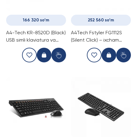
166 320 so‘m
252 560 so‘m
A4-Tech KR-8520D (Black)
A4Tech Fstyler FG1112S
USB simli klaviatura va
(Silent Click) – ixcham
sichqonchadan iborat
simsiz to‘plam (oq rang)
komplekt