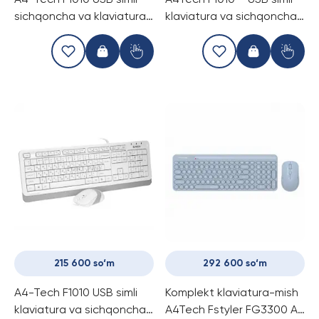
A4-Tech F1010 USB simli
A4Tech F1010 – USB simli
sichqoncha va klaviatura
klaviatura va sichqoncha
komplekt(Qora va kulrang
to‘plami (Qora + Ko‘k)
ranglar)
215 600 so‘m
292 600 so‘m
A4-Tech F1010 USB simli
Komplekt klaviatura-mish
klaviatura va sichqoncha
A4Tech Fstyler FG3300 Air