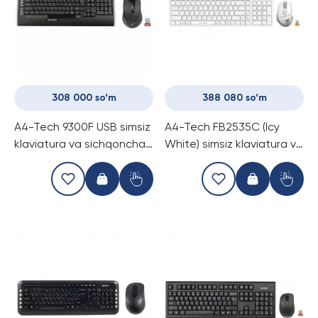
308 000 so‘m
388 080 so‘m
A4-Tech 9300F USB simsiz
A4-Tech FB2535C (Icy
klaviatura va sichqoncha
White) simsiz klaviatura va
komplekt
sichqoncha komplekti