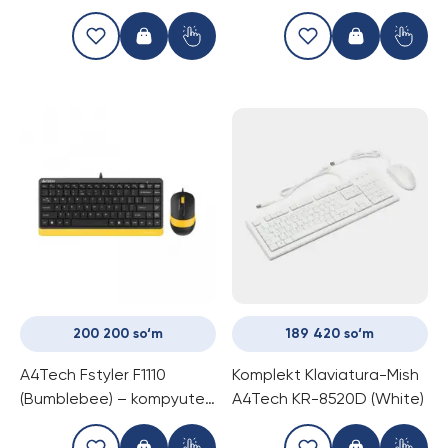
komplekt
Blue
200 200 so‘m
189 420 so‘m
A4Tech Fstyler F1110
Komplekt Klaviatura-Mish
(Bumblebee) – kompyuter
A4Tech KR-8520D (White)
uchun simli klaviatura va