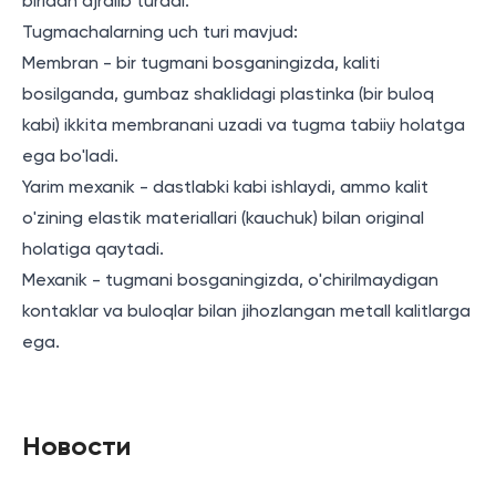
biridan ajralib turadi.
Tugmachalarning uch turi mavjud:
Membran - bir tugmani bosganingizda, kaliti
bosilganda, gumbaz shaklidagi plastinka (bir buloq
kabi) ikkita membranani uzadi va tugma tabiiy holatga
ega bo'ladi.
Yarim mexanik - dastlabki kabi ishlaydi, ammo kalit
o'zining elastik materiallari (kauchuk) bilan original
holatiga qaytadi.
Mexanik - tugmani bosganingizda, o'chirilmaydigan
kontaklar va buloqlar bilan jihozlangan metall kalitlarga
ega.
Новости