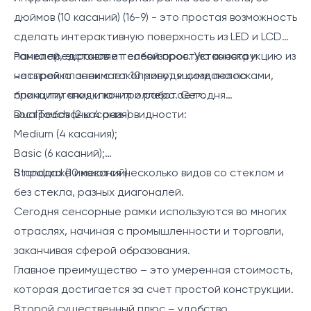
дюймов (10 касаний) (16-9) - это простая возможность
сделать интерактивную поверхность из LED и LCD
панелей, экранов и телевизоров. Установка и
Рамка представляет собой простую конструкцию из
настройка занимает 10 минут и создана по
четырех планок с токопроводящими полосками,
принципу «подключил и работает».
блока питания и контроллера. Сегодня
востребованы 4 разновидности:
DualTouch (2 касания)
Medium (4 касания);
Basic (6 касаний);
Standard (10 касаний).
В продаже имеются несколько видов со стеклом и
без стекла, разных диагоналей.
Сегодня сенсорные рамки используются во многих
отраслях, начиная с промышленности и торговли,
заканчивая сферой образования.
Главное преимущество – это умеренная стоимость,
которая достигается за счет простой конструкции.
Второй существенный плюс – удобство