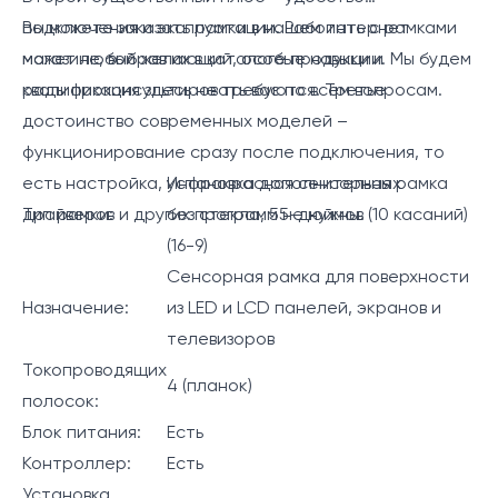
подключения и эксплуатации. Работать с рамками
Вы можете заказать рамки в нашем интернет
может любой желающий, особые навыки и
магазине, выбрав их в каталоге продукции. Мы будем
квалификация здесь не требуются. Третье
рады проконсультировать вас по всем вопросам.
достоинство современных моделей –
функционирование сразу после подключения, то
есть настройка, установка дополнительных
Инфракрасная сенсорная рамка
драйверов и других программ не нужны.
Тип рамки:
без стекла, 55-дюймов (10 касаний)
(16-9)
Сенсорная рамка для поверхности
Назначение:
из LED и LCD панелей, экранов и
телевизоров
Токопроводящих
4 (планок)
полосок:
Блок питания:
Есть
Контроллер:
Есть
Установка