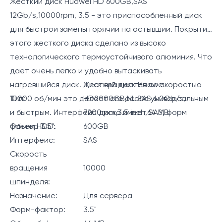
Жесткий диск Huawei HD 600GB,SAS
12Gb/s,10000rpm, 3.5 - это приспособленный диск
для быстрой замены горячий на остывший. Покрытие
этого жесткого диска сделано из высоко
технологического термоустойчивого алюминия. Что
дает очень легко и удобно вытаскивать
нагревшийся диск. Диск вращается со скоростью
Жесткий диск Huawei
10000 об/мин это делает его особо универсальным
Тип:
HD2000GB,NL SAS 6.0Gb/s,
и быстрым. Интерфейс диска имеет SAS, форм
7200rpm,3.5 inch,64 MB
фактор 3.5".
Объем HDD:
600GB
Интерфейс:
SAS
Скорость
вращения
10000
шпинделя:
Назначение:
Для сервера
Форм-фактор:
3.5"