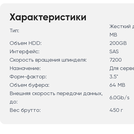
Характеристики
Жесткий 
Тип:
MB
Объем HDD:
200GB
Интерфейс:
SAS
Скорость вращения шпинделя:
7200
Назначение:
Для серв
Форм-фактор:
3.5"
Объем буфера:
64 MB
Внешняя скорость передачи данных,
6.0Gb/s
до:
Вес брутто:
450 г