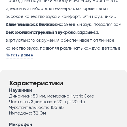
Проводные наушники Bloody M595 Proxy Boom — это
идеальный выбор для геймеров, которые ценят
высокое качество звука и комфорт. Эти наушники
обеспечивают глубокий, объемный звук, позволяя вам
Ключевые особенности:
полностью погрузиться в игровой процесс.
Высококачественный звук:
Технология 7.1
виртуального окружения обеспечивает отличное
качество звука, позволяя различать каждую деталь в
Читать далее
игре.
Комфортная посадка:
Мягкие амбушюры и
регулируемая дужка гарантируют удобство даже во
время длительных игровых сессий.
Характеристики
Микрофон с шумоподавлением:
Встроенный
Наушники
микрофон с функцией подавления шума
Динамики: 50 мм, мембрана HybridCore
Частотный диапазон: 20 Гц - 20 кГц
обеспечивает четкую передачу голоса, что
Чувствительность: 105 дБ
особенно важно для командных игр.
Импеданс: 32 Ом
Интуитивное управление:
Удобные элементы
Микрофон