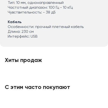
управления на кабеле позволяют легко
Тип: 10 мм, однонаправленный
регулировать громкость и отключать микрофон.
Частотный диапазон: 100 Гц - 10 кГц
Чувствительность: - 38 дБ
Стильный дизайн:
Элегантный внешний вид и
подсветка делают эти наушники отличным
Кабель
Особенности: прочный плетеный кабель
дополнением к вашему игровому сетапу.
Длина: 230 см
Интерфейс: USB
Хиты продаж
С этим часто покупают