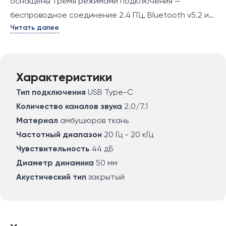
оснащены тремя режимами подключения —
беспроводное соединение 2.4 ГГц, Bluetooth v5.2 и
Читать далее
проводное. Встроен Li-Ion аккумулятор с зарядкой
от USB. Совместимые с аксессуаром устройства —
PC/ Mac/ Xbox One S/ PS4. Рабочая частота
устройства составляет 20 Гц-20 кГц. Модель
Характеристики
оснащена технологией MOCI. Динамик 50 мм
Тип подключения
USB Type-C
сделан с использованием передовых
Количество каналов звука
2.0/7.1
биотехнологий. Количество каналов звука — 2.0/7.1.
Материал
амбушюров ткань
Устройство оснащено встроенным
Частотный диапазон
20 Гц - 20 кГц
однонаправленным микрофоном с
Чувствительность
44 дБ
чувствительностью 105 дБ. Микрофон съемный, с
Диаметр динамика
50 мм
функцией отключения. Встроена регулировка
Акустический тип
закрытый
громкости. Устройство выполнено в черном цвете.
Корпус с подсветкой сделан из пластика. Материал
оголовников — искусственная кожа и пластик.