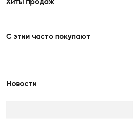
Хиты продаж
Амбушюры сделаны из ткани. Вес устройства — 344
г.
С этим часто покупают
Новости