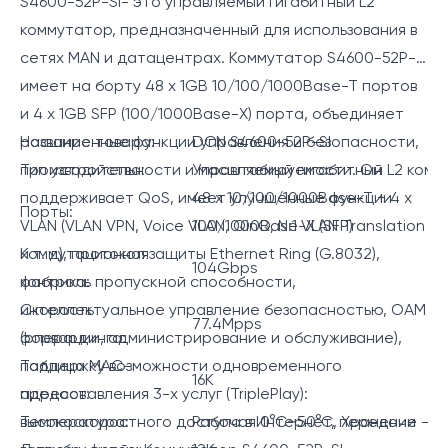
S4600-52P-SI- это управляемый гигабитный L2
коммутатор, предназначенный для использования в
сетях MAN и датацентрах. Коммутатор S4600-52P-SI
имеет на борту 48 x 1GB 10/100/1000Base-T портов
и 4 х 1GB SFP (100/1000Base-X) порта, объединяет
расширенные функции управления и безопасности,
Название товара:
DCN S4600-52P-SI
производительности и масштабируемости. Он
Тип устройства:
Управляемый гигабитный L2 ком
поддерживает QoS, имеет улучшенные функции
48 x 10/100/1000Base-T + 4 x
Порты:
VLAN (VLAN VPN, Voice VLAN, QinQ, N:1 VLAN Translation
100/1000Base-X (SFP)
и т. д), протокол защиты Ethernet Ring (G.8032),
Коммутационная
104Gbps
контроль пропускной способности,
фабрика:
интеллектуальное управление безопасностью, OAM
Скорость
77.4Mpps
(операции, администрирование и обслуживание),
форвардинга:
поддержку возможности одновременного
Таблица MAC-
16K
предоставления 3-х услуг (TriplePlay):
адресов:
высокоскоростного доступа в Интернет, передачи
Температура:
Рабочая 0°C~50°C, Хранение -4