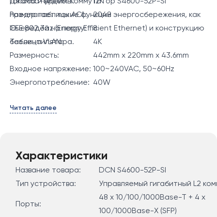
голоса и видео. Коммутатор S4600-52P-SI
Джамбо-фреймы:
12K
предлагает такие функции энергосбережения, как
Размер таблицы ACL:
2048
IEEE 802.3az (Energy Efficient Ethernet) и конструкцию
Очередей на порту:
8
без вентилятора.
Таблица VLAN:
4K
Размерность:
442mm x 220mm x 43.6mm
Входное напряжение:
100~240VAC, 50~60Hz
Энергопотребление:
40W
Читать далее
Характеристики
Название товара:
DCN S4600-52P-SI
Тип устройства:
Управляемый гигабитный L2 ко
48 x 10/100/1000Base-T + 4 x
Порты:
100/1000Base-X (SFP)