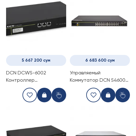
5 667 200 сум
6 683 600 сум
DCN DCWS-6002
Управляемый
Контроллер
Коммутатор DCN S4600-
беспроводного доступа
28P-P-SI (28-портовый
switch)