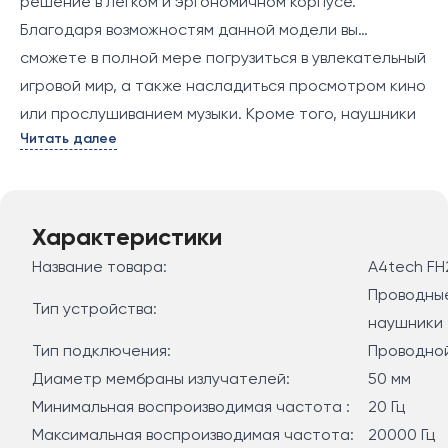
решение в легком и эргономичном корпусе.
Благодаря возможностям данной модели вы
сможете в полной мере погрузиться в увлекательный
игровой мир, а также насладиться просмотром кино
или прослушиванием музыки. Кроме того, наушники
Читать далее
отличаются прочной и продуманной конструкцией
из металла, которая обеспечит длительный срок
службы устройства.
В основе A4Tech Fstyler FH200U используются
Характеристики
мембранные излучатели на 50 мм, который в
Название товара:
A4tech F
совокупности с широким диапазоном частот и
Проводны
Тип устройства:
звуковой схемой 2.0 могут обеспечить насыщенное и
наушники
выразительное звучание. Для общения в модели
Тип подключения:
Проводно
предусмотрен микрофон с системой
Диаметр мембраны излучателей:
50 мм
шумоподавления, благодаря чему голос будет
Минимальная воспроизводимая частота :
20 Гц
передаваться в высоком качестве и без
Максимальная воспроизводимая частота:
20000 Гц