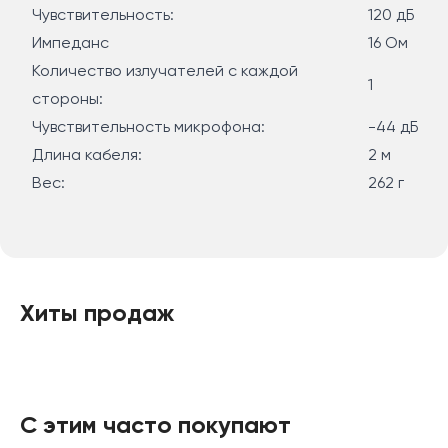
посторонних звуков.
Чувствительность:
120 дБ
Проводная гарнитура совместима с самыми
Импеданс
16 Ом
разными устройствами и подключается к ним при
Количество излучателей с каждой
1
помощи классического USB-кабеля, оснащенного
стороны:
регулятором громкости и кнопками управления
Чувствительность микрофона:
-44 дБ
микрофоном. Длина провода составляет 2 м.
Длина кабеля:
2 м
Вес:
262 г
Хиты продаж
С этим часто покупают