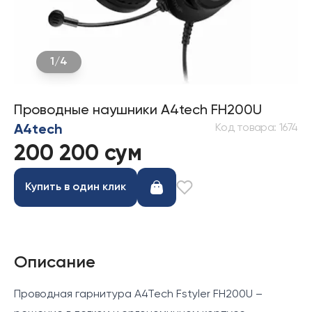
1
/
4
Проводные наушники A4tech FH200U
Код товара
:
1674
A4tech
200 200 сум
Купить в один клик
Описание
Проводная гарнитура A4Tech Fstyler FH200U –