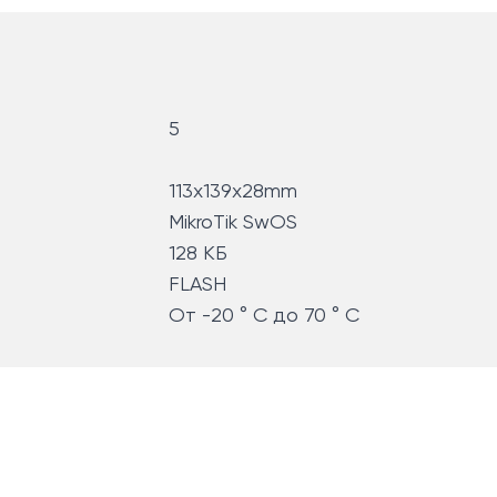
5
113x139x28mm
MikroTik SwOS
128 КБ
FLASH
От -20 ° C до 70 ° C