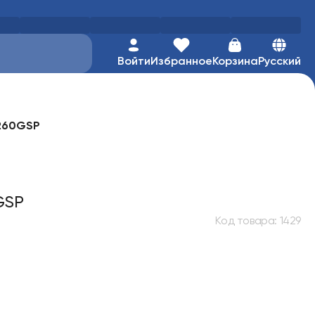
Войти
Избранное
Корзина
Русский
B260GSP
GSP
Код товара
:
1429