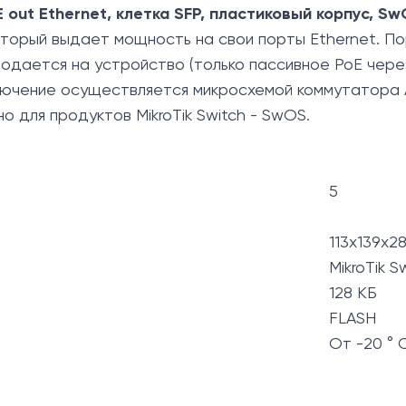
out Ethernet, клетка SFP, пластиковый корпус, S
орый выдает мощность на свои порты Ethernet. Пор
одается на устройство (только пассивное PoE чере
еключение осуществляется микросхемой коммутатора
 для продуктов MikroTik Switch - SwOS.
5
113x139x
MikroTik 
128 КБ
FLASH
От -20 ° 