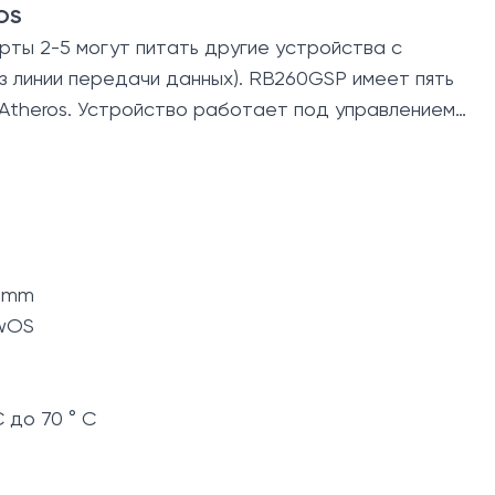
wOS
ты 2-5 могут питать другие устройства с
з линии передачи данных). RB260GSP имеет пять
 Atheros. Устройство работает под управлением
28mm
SwOS
C до 70 ° C