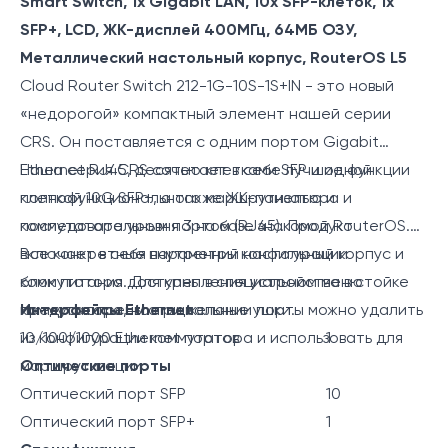
Smart Switch, 1x Gigabit LAN, 10x SFP-клеток, 1x
SFP+, LCD, ЖК-дисплей 400МГц, 64МБ ОЗУ,
Металлический настольный корпус, RouterOS L5
Cloud Router Switch 212-1G-10S-1S+IN - это новый
«недорогой» компактный элемент нашей серии
CRS. Он поставляется с одним портом Gigabit
Ethernet RJ45, десятью клетками SFP и одной
Наша серия CRS сочетает в себе лучшие функции
клеткой 10G SFP+, а также ЖК-панелью и
полнофункционального маршрутизатора и
последовательным портом (RJ45). Продукт
коммутатора уровня 3 на базе знакомой RouterOS.
включает в себя внутренний настольный корпус и
Все конкретные параметры конфигурации
блок питания. Для крепления устройства в стойке
коммутатора доступны в специальном меню
предусмотрены специальные ушки.
коммутатора, но при желании порты можно удалить
Интерфейсы Ethernet
из конфигурации коммутатора и использовать для
10/100/1000 Ethernet портов
1
маршрутизации.
Оптические порты
Оптический порт SFP
10
Оптический порт SFP+
1