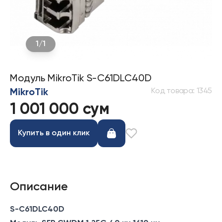
1
/
1
Модуль MikroTik S-C61DLC40D
Код товара
:
1345
MikroTik
1 001 000 сум
Купить в один клик
Описание
S-C61DLC40D