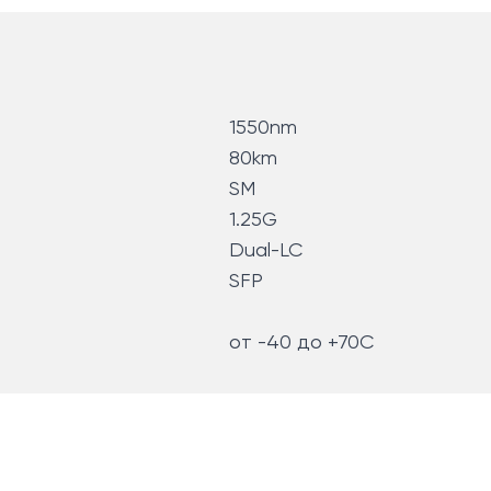
1550nm
80km
SM
1.25G
Dual-LC
SFP
от -40 до +70C