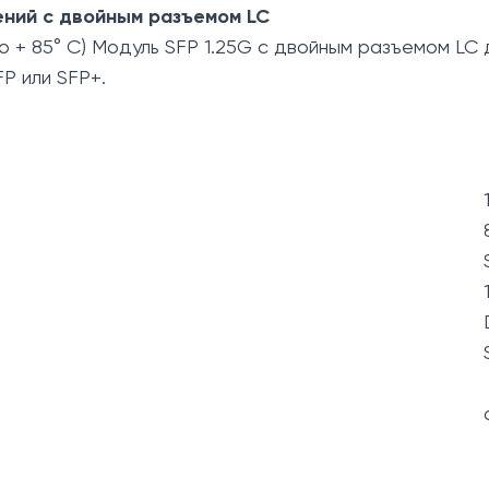
ений с двойным разъемом LC
 + 85° C) Модуль SFP 1.25G с двойным разъемом LC 
P или SFP+.