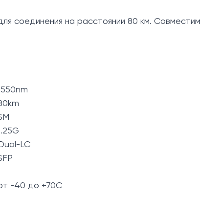
для соединения на расстоянии 80 км. Совместим
1550nm
80km
SM
1.25G
Dual-LC
SFP
от -40 до +70C