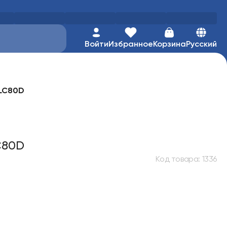
Войти
Избранное
Корзина
Русский
DLC80D
C80D
Код товара
:
1336