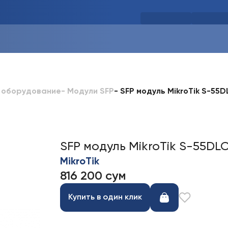
-
SFP модуль MikroTik S-55
 оборудование
-
Модули SFP
SFP модуль MikroTik S-55DL
MikroTik
816 200 сум
Купить в один клик