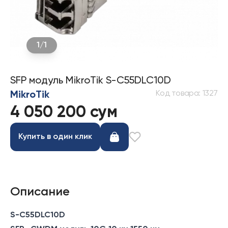
1
/
1
SFP модуль MikroTik S-C55DLC10D
Код товара
:
1327
MikroTik
4 050 200 сум
Купить в один клик
Описание
S-C55DLC10D