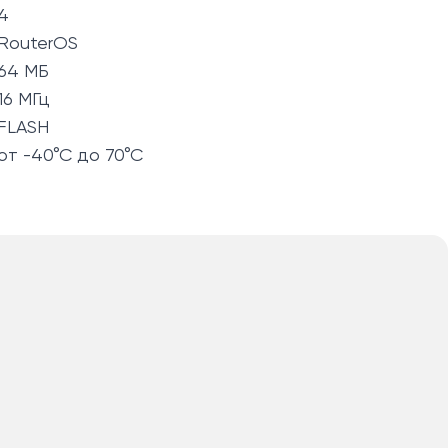
4
RouterOS
64 МБ
16 МГц
FLASH
от -40°C до 70°C