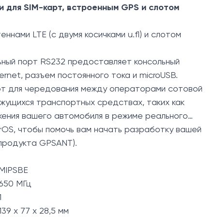
и для SIM-карт, встроенным GPS и слотом
нами LTE (с двумя косичками u.fl) и слотом
льный порт RS232 предоставляет консольный
rnet, разъем постоянного тока и microUSB.
карт для чередования между операторами сотовой
ижущихся транспортных средствах, таких как
жения вашего автомобиля в режиме реального
rOS, чтобы помочь вам начать разработку вашей
 продукта GPSANT).
MIPSBE
650 МГц
1
139 x 77 x 28,5 мм