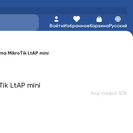
Войти
Избранное
Корзина
Русский
а MikroTik LtAP mini
ik LtAP mini
Код товара
:
1274