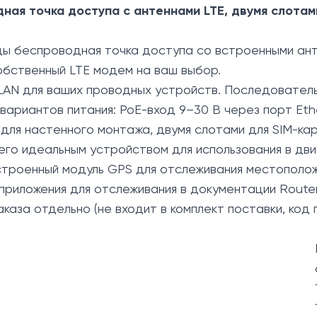
ая точка доступа с антеннами LTE, двумя слотам
ы беспроводная точка доступа со встроенными антен
собственный LTE модем на ваш выбор.
t LAN для ваших проводных устройств. Последовате
вариантов питания: PoE-вход 9–30 В через порт Ethe
м для настенного монтажа, двумя слотами для SIM-
его идеальным устройством для использования в дв
встроенный модуль GPS для отслеживания местополо
приложения для отслеживания в документации Route
каза отдельно (не входит в комплект поставки, код