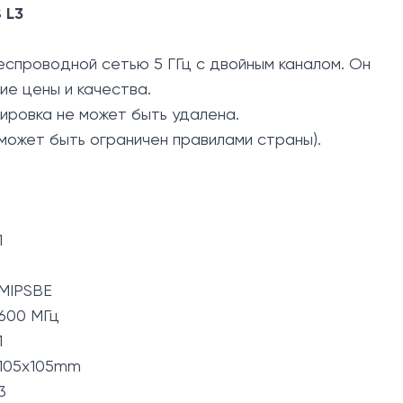
 L3
спроводной сетью 5 ГГц с двойным каналом. Он
е цены и качества.
ировка не может быть удалена.
может быть ограничен правилами страны).
1
MIPSBE
600 МГц
1
105x105mm
3