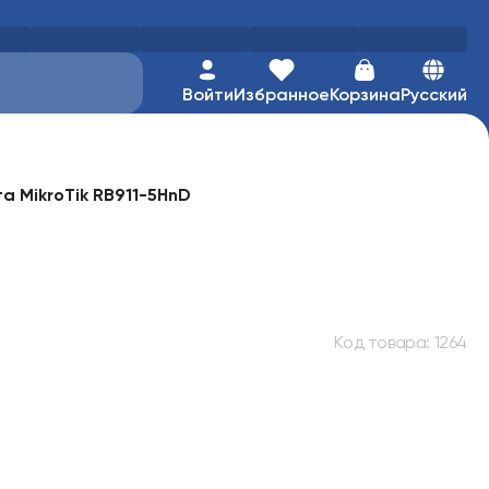
Войти
Избранное
Корзина
Русский
а MikroTik RB911-5HnD
Код товара
:
1264