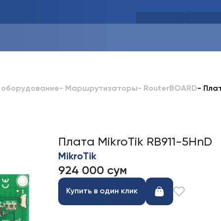
-
Плат
 оборудование
-
Маршрутизаторы
-
RouterBOARD
Плата MikroTik RB911-5HnD
MikroTik
924 000 сум
Купить в один клик