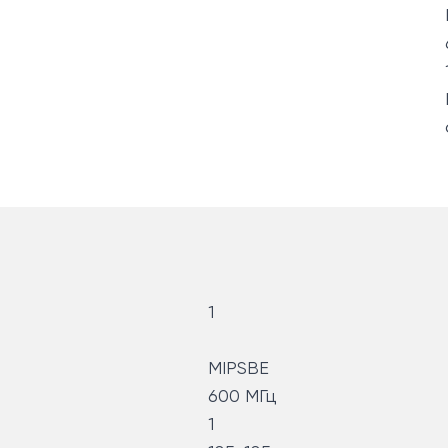
1
MIPSBE
600 МГц
1