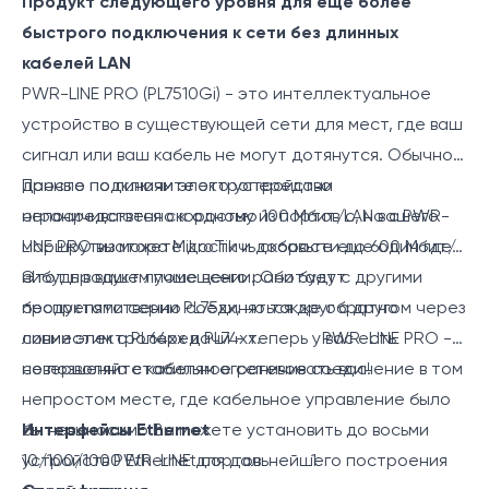
Продукт следующего уровня для еще более
быстрого подключения к сети без длинных
кабелей LAN
PWR-LINE PRO (PL7510Gi) - это интеллектуальное
устройство в существующей сети для мест, где ваш
сигнал или ваш кабель не могут дотянутся. Обычно
данные по линиям электропередачи
Просто подключите это устройство
ограничиваются скоростью 100 Мбит/с, но с PWR-
непосредственно к одному из портов LAN вашего
LINE PRO вы можете достичь скорости до 600 Мбит/
маршрутизатора MikroTik и добавьте еще один где-
с!
нибудь в вашем помещении. Они будут
Этот продукт лучше всего работает с другими
беспрепятственно соединяться друг с другом через
продуктами серии PL75xx, но также обратно
линии электропередачи - теперь у вас есть
совместим с PL64xx и PL74xx. PWR-LINE PRO -
совершенно стабильное сетевое соединение в том
не позволяйте кабелям ограничивать вас!
непростом месте, где кабельное управление было
бы невыносимо Вы можете установить до восьми
Интерфейсы Ethernet
устройств PWR-LINE для дальнейшего построения
10/100/1000 Ethernet портов
1