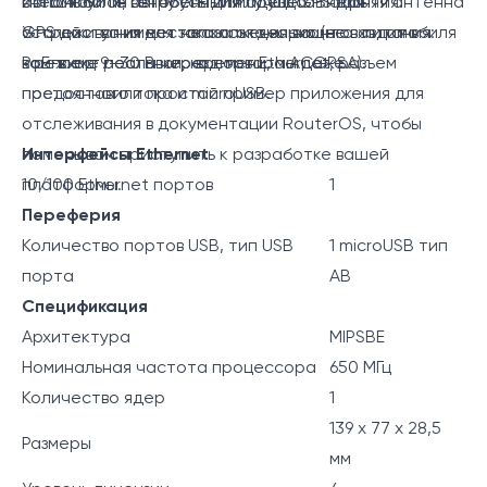
автомобили, автобусы или поезда. Внешняя антенна
внешнюю антенну LTE для лучшего покрытия.
Используйте встроенный модуль GPS для
GPS доступна для заказа отдельно (не входит в
Устройство имеет несколько вариантов питания:
отслеживания местоположения вашего автомобиля
комплект поставки, код товара ACGPSA).
PoE-вход 9–30 В через порт Ethernet, разъем
в режиме реального времени, мы даже
постоянного тока и microUSB.
предоставили простой пример приложения для
отслеживания в документации RouterOS, чтобы
помочь вам приступить к разработке вашей
Интерфейсы Ethernet
платформы.
10/100 Ethernet портов
1
Переферия
Количество портов USB, тип USB
1 microUSB тип
порта
AB
Спецификация
Архитектура
MIPSBE
Номинальная частота процессора
650 МГц
Количество ядер
1
139 x 77 x 28,5
Размеры
мм