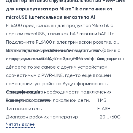
Адаптер питания с функциональностью PWR-LINE
для маршрутизатора MikroTik с питанием от
microUSB (штепсельная вилка типа A)
PL6400 предназначен для продуктов MikroTik с
портом microUSB, таких как hAP mini или hAP lite.
Подключите PL6400 к электрической розетке, а
затем подключите USB-кабель для питания
Поставляется с разъемом питания типа A (обычно
поддерживаемого устройства MikroTik. Когда вы
используется в США, Канаде, Мексике, Таиланде и т.
делаете то же самое с другим устройством,
д.)
совместимым с PWR-LINE, где-то еще в вашем
помещении, устройства будут формировать
соединение без необходимости подключения
Спецификация
каких-либо кабелей локальной сети.
Размер накопителя
1 МБ
Тип накопитель
FLASH
Диапазон рабочих температур
-20...+60C
Читать далее