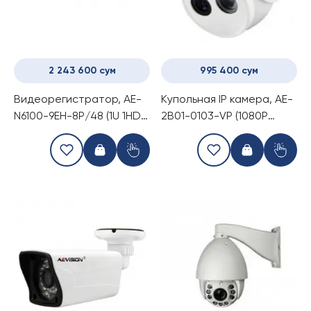
2 243 600 сум
995 400 сум
Видеорегистратор, AE-
Купольная IP камера, AE-
N6100-9EH-8P/48 (1U 1HDD
2B01-0103-VP (1080P
8Ch POE NVR)
Dome camera with POE
conventer)