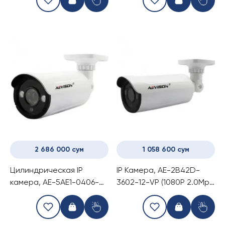
Bulet Camera with POE)
Camera with POE)
2 686 000 сум
1 058 600 сум
Цилиндрическая IP
IP Камера, AE-2B42D-
камера, AE-5AE1-0406-VP
3602-12-VP (1080P 2.0Mp
(1080P 5.0Mp Bulet
Dome Camera With POE
Camera with POE)
2.8-12mm Lens)