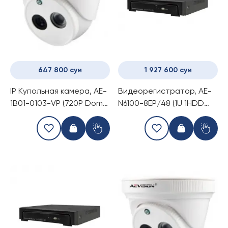
647 800 сум
1 927 600 сум
IP Купольная камера, AE-
Видеорегистратор, AE-
1B01-0103-VP (720P Dome
N6100-8EP/48 (1U 1HDD
camera with built-in POE)
8Ch POE NVR)