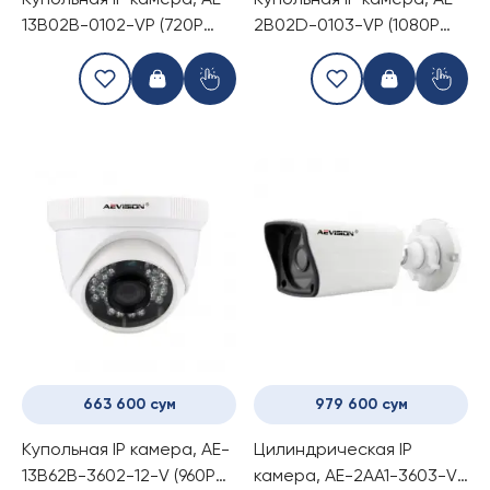
Купольная IP камера, AE-
Купольная IP камера, AE-
13B02B-0102-VP (720P
2B02D-0103-VP (1080P
1.0Mp Dome Camera With
2.0Mp Dome Camera
POE)
With POE)
663 600 сум
979 600 сум
Купольная IP камера, AE-
Цилиндрическая IP
13B62B-3602-12-V (960P
камера, AE-2AA1-3603-V