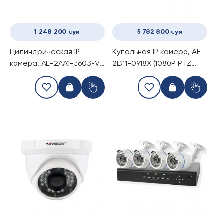
1 248 200 сум
5 782 800 сум
Цилиндрическая IP
Купольная IP камера, AE-
камера, AE-2AA1-3603-V
2D11-0918X (1080P PTZ
(1080P bullet camera with
camera)
POE converter)