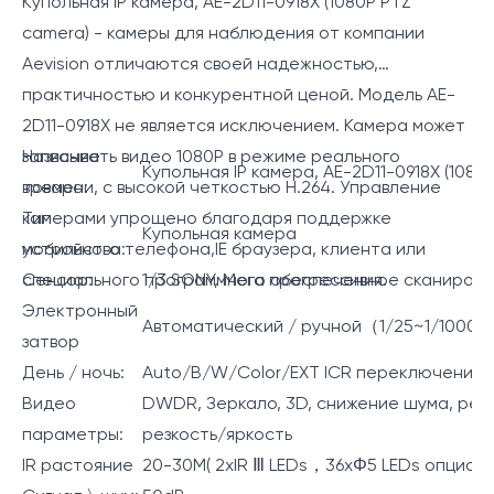
Купольная IP камера, AE-2D11-0918X (1080P PTZ
camera) - камеры для наблюдения от компании
Aevision отличаются своей надежностью,
практичностью и конкурентной ценой. Модель AE-
2D11-0918X не является исключением. Камера может
записывать видео 1080P в режиме реального
Название
Купольная IP камера, AE-2D11-0918X (1080
времени, с высокой четкостью H.264. Управление
товара:
камерами упрощено благодаря поддержке
Тип
Купольная камера
мобильного телефона,IE браузера, клиента или
устройства:
специального программного обеспечения.
Сенсор:
1/3 SONY, Мега прогрессивное сканиров
Электронный
Автоматический / ручной（1/25~1/1000
затвор
День / ночь:
Auto/B/W/Color/EXT ICR переключение
Видео
DWDR, Зеркало, 3D, снижение шума, рег
параметры:
резкость/яркость
IR растояние
20-30M( 2xIR Ⅲ LEDs，36xΦ5 LEDs опцион