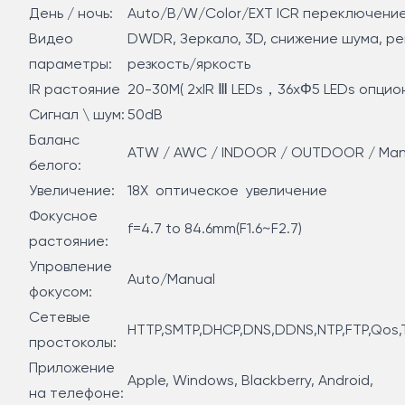
День / ночь:
Auto/B/W/Color/EXT ICR переключени
Видео
DWDR, Зеркало, 3D, снижение шума, р
параметры:
резкость/яркость
IR растояние
20-30M( 2xIR Ⅲ LEDs，36xΦ5 LEDs опцио
Сигнал \ шум:
50dB
Баланс
ATW / AWC / INDOOR / OUTDOOR / Man
белого:
Увеличение:
18X оптическое увеличение
Фокусное
f=4.7 to 84.6mm(F1.6~F2.7)
растояние:
Упровление
Auto/Manual
фокусом:
Сетевые
HTTP,SMTP,DHCP,DNS,DDNS,NTP,FTP,Qos,
простоколы:
Приложение
Apple, Windows, Blackberry, Android,
на телефоне: