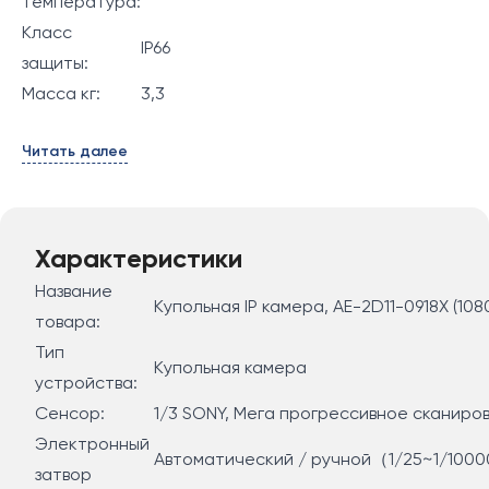
температура:
Класс
IP66
защиты:
Масса кг:
3,3
Читать далее
Характеристики
Название
Купольная IP камера, AE-2D11-0918X (10
товара:
Тип
Купольная камера
устройства:
Сенсор:
1/3 SONY, Мега прогрессивное сканир
Электронный
Автоматический / ручной（1/25~1/100
затвор