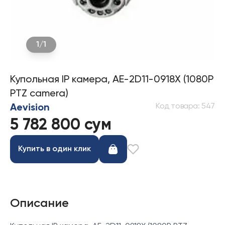
1
/
1
Купольная IP камера, AE-2D11-0918X (1080P
PTZ camera)
Код товара
:
547
Aevision
5 782 800 сум
Купить в один клик
Описание