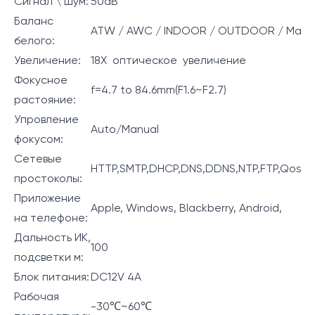
Сигнал \ шум:
50dB
Баланс
ATW / AWC / INDOOR / OUTDOOR / Manu
белого:
Увеличение:
18X оптическое увеличение
Фокусное
f=4.7 to 84.6mm(F1.6~F2.7)
растояние:
Упровление
Auto/Manual
фокусом:
Сетевые
HTTP,SMTP,DHCP,DNS,DDNS,NTP,FTP,Qos,T
простоколы:
Приложение
Apple, Windows, Blackberry, Android,
на телефоне:
Дальность ИК,
100
подсветки м:
Блок питания:
DC12V 4A
Рабочая
-30℃~60℃