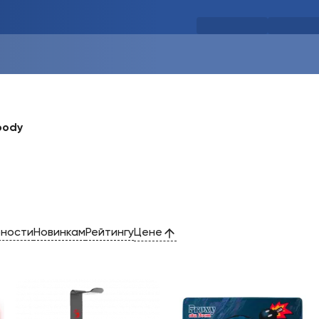
oody
рности
Новинкам
Рейтингу
Цене