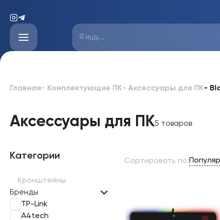
-
Bl
Главная
-
Комплектующие ПК
-
Аксессуары для ПК
Аксессуары для ПК
5 товаров
Категории
Популя
Сортировать по
:
Кронштейны
Бренды
TP-Link
A4tech