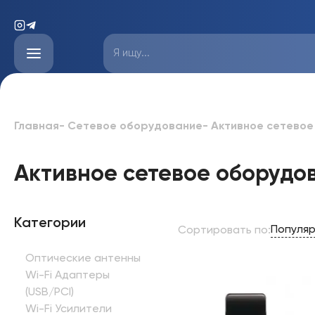
Главная
-
Сетевое оборудование
-
Активное сетевое
Активное сетевое оборудо
Категории
Популя
Сортировать по
:
Оптические антенны
Wi-Fi Адаптеры
(USB/PCI)
Wi-Fi Усилители