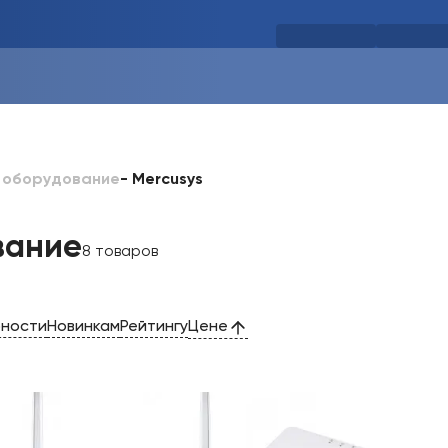
-
Mercusys
 оборудование
вание
8 товаров
рности
Новинкам
Рейтингу
Цене