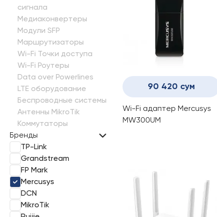
сигнала
Медиаконвертеры
Модули SFP
Маршрутизаторы
Wi-Fi Точки доступа
Wi-Fi Роутеры
Data over Powerlines
90 420 сум
LTE оборудование
Беспроводные системы
Wi-Fi адаптер Mercusys
Антенны MikroTik
MW300UM
Коммутаторы
Бренды
TP-Link
Grandstream
FP Mark
Mercusys
DCN
MikroTik