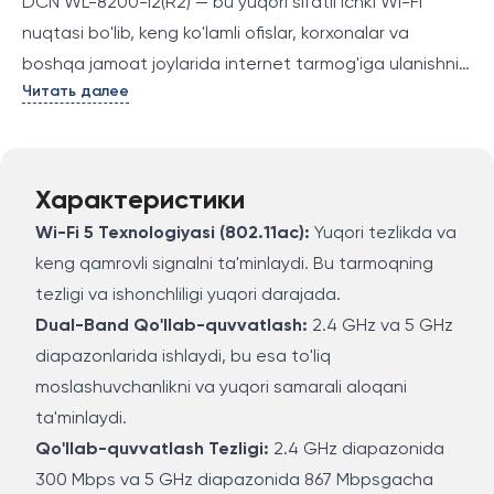
DCN WL-8200-I2(R2) — bu yuqori sifatli ichki Wi-Fi
nuqtasi bo'lib, keng ko'lamli ofislar, korxonalar va
boshqa jamoat joylarida internet tarmog'iga ulanishni
Читать далее
ta'minlaydi. Ushbu model Wi-Fi 5 (802.11ac)
texnologiyasini qo'llab-quvvatlab, ishonchli va yuqori
tezlikdagi simsiz internet aloqasini taqdim etadi.
Характеристики
Wi-Fi 5 Texnologiyasi (802.11ac):
Yuqori tezlikda va
keng qamrovli signalni ta'minlaydi. Bu tarmoqning
tezligi va ishonchliligi yuqori darajada.
Dual-Band Qo'llab-quvvatlash:
2.4 GHz va 5 GHz
diapazonlarida ishlaydi, bu esa to'liq
moslashuvchanlikni va yuqori samarali aloqani
ta'minlaydi.
Qo'llab-quvvatlash Tezligi:
2.4 GHz diapazonida
300 Mbps va 5 GHz diapazonida 867 Mbpsgacha