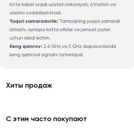
bitta kabel orqali uzatish imkoniyati, o'rnatish va
ulashni soddalashtiradi.
Yuqori samaradorlik:
Tarmoqning yuqori samarali
ishlashi, ayniqsa katta ofislar va jamoat joylari
uchun ideal echim.
Keng qamrov:
2.4 GHz va 5 GHz diapazonlarida
keng qamrovli signalni ta'minlaydi.
Хиты продаж
С этим часто покупают