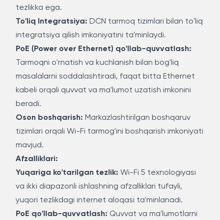
tezlikka ega.
To'liq Integratsiya:
DCN tarmoq tizimlari bilan to'liq
integratsiya qilish imkoniyatini ta'minlaydi.
PoE (Power over Ethernet) qo'llab-quvvatlash:
Tarmoqni o'rnatish va kuchlanish bilan bog'liq
masalalarni soddalashtiradi, faqat bitta Ethernet
kabeli orqali quvvat va ma'lumot uzatish imkonini
beradi.
Oson boshqarish:
Markazlashtirilgan boshqaruv
tizimlari orqali Wi-Fi tarmog'ini boshqarish imkoniyati
mavjud.
Afzalliklari:
Yuqariga ko'tarilgan tezlik:
Wi-Fi 5 texnologiyasi
va ikki diapazonli ishlashning afzalliklari tufayli,
yuqori tezlikdagi internet aloqasi ta'minlanadi.
PoE qo'llab-quvvatlash:
Quvvat va ma'lumotlarni