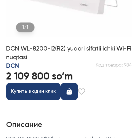
1
/
1
DCN WL-8200-I2(R2) yuqori sifatli ichki Wi-Fi
nuqtasi
Код товара
:
984
DCN
2 109 800 so‘m
Купить в один клик
Описание