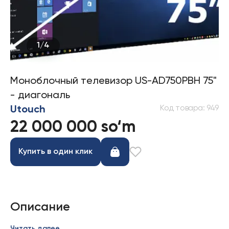
1
/
4
Моноблочный телевизор US-AD750PBH 75"
- диагональ
Код товара
:
949
Utouch
22 000 000 so‘m
Купить в один клик
Описание
Читать далее