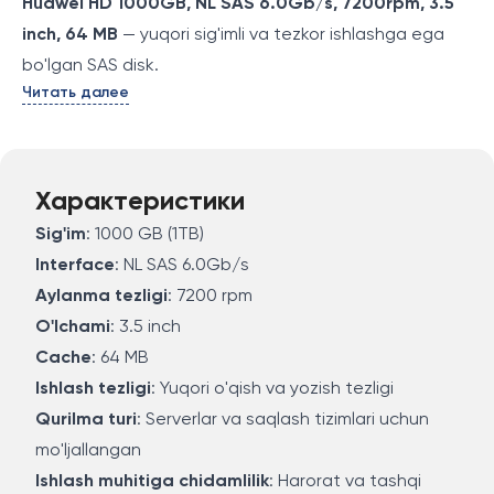
Huawei HD 1000GB, NL SAS 6.0Gb/s, 7200rpm, 3.5
inch, 64 MB
— yuqori sig'imli va tezkor ishlashga ega
bo'lgan SAS disk.
Читать далее
Характеристики
Sig'im
: 1000 GB (1TB)
Interface
: NL SAS 6.0Gb/s
Aylanma tezligi
: 7200 rpm
O'lchami
: 3.5 inch
Cache
: 64 MB
Ishlash tezligi
: Yuqori o'qish va yozish tezligi
Qurilma turi
: Serverlar va saqlash tizimlari uchun
mo'ljallangan
Ishlash muhitiga chidamlilik
: Harorat va tashqi