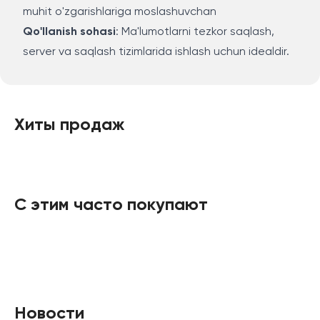
muhit o'zgarishlariga moslashuvchan
Qo'llanish sohasi
: Ma'lumotlarni tezkor saqlash,
server va saqlash tizimlarida ishlash uchun idealdir.
Хиты продаж
С этим часто покупают
Новости