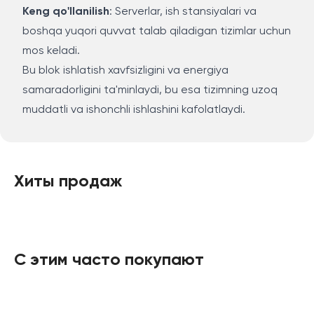
Keng qo'llanilish
: Serverlar, ish stansiyalari va
boshqa yuqori quvvat talab qiladigan tizimlar uchun
mos keladi.
Bu blok ishlatish xavfsizligini va energiya
samaradorligini ta'minlaydi, bu esa tizimning uzoq
muddatli va ishonchli ishlashini kafolatlaydi.
Хиты продаж
С этим часто покупают