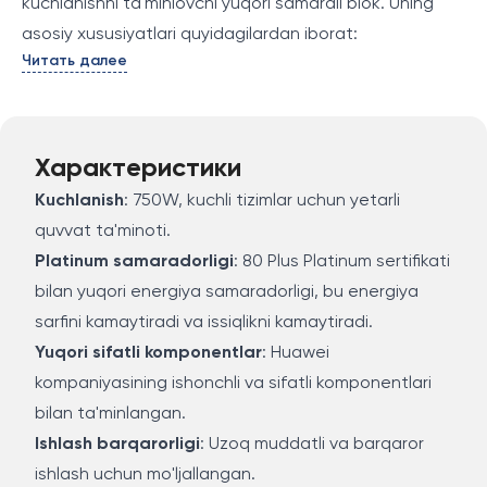
kuchlanishni ta'minlovchi yuqori samarali blok. Uning
asosiy xususiyatlari quyidagilardan iborat:
Читать далее
Характеристики
Kuchlanish
: 750W, kuchli tizimlar uchun yetarli
quvvat ta'minoti.
Platinum samaradorligi
: 80 Plus Platinum sertifikati
bilan yuqori energiya samaradorligi, bu energiya
sarfini kamaytiradi va issiqlikni kamaytiradi.
Yuqori sifatli komponentlar
: Huawei
kompaniyasining ishonchli va sifatli komponentlari
bilan ta'minlangan.
Ishlash barqarorligi
: Uzoq muddatli va barqaror
ishlash uchun mo'ljallangan.