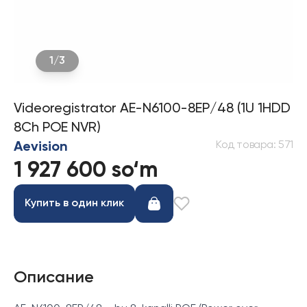
1
/
3
Videoregistrator AE-N6100-8EP/48 (1U 1HDD
8Ch POE NVR)
Код товара
:
571
Aevision
1 927 600 so‘m
Купить в один клик
Описание