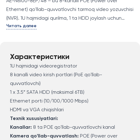
AE-N6100-8EP/48 – bu 8-kanalli POE (Power over
Ethernet) qo'llab-quvvatlovchi tarmoq video yozuvchisi
(NVR). 1U hajmidagi qurilma, 1 ta HDD joylash uchun
Читать далее
moslashtirilgan va 8 ta tarmoq kamerasini bir vaqtning
o'zida ulash imkonini beradi. PoE texnologiyasi
yordamida kameralar bitta kabel orqali video va elektr
energiyasini oladi, bu esa tizimni o'rnatishda qulaylik
Характеристики
yaratadi. Ushbu videoregistrator yuqori sifatli video
1U hajmidagi videoregistrator
kuzatuv tizimlarini yaratish uchun ideal yechimdir.
8 kanalli video kirish portlari (PoE qo'llab-
quvvatlovchi)
1 x 3.5” SATA HDD (maksimal 6TB)
Ethernet porti (10/100/1000 Mbps)
HDMI va VGA chiqishlari
Texnik xususiyatlari:
Kanallar:
8 ta POE qo'llab-quvvatlovchi kanal
Kamera qo'llab-quvvatlash:
POE (Power over