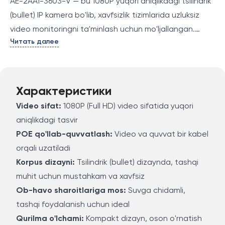
AE-2AA1-3603-V — bu 1080P yuqori aniqlikdagi tsilindrik
(bullet) IP kamera bo'lib, xavfsizlik tizimlarida uzluksiz
video monitoringni ta'minlash uchun mo'ljallangan.
Читать далее
Kamera POE (Power over Ethernet) texnologiyasini
qo'llab-quvvatlaydi, bu esa bir kabel orqali video signal
va quvvatni uzatish imkonini beradi, o'rnatishni sezilarli
darajada soddalashtiradi. Bu kamera barcha tashqi
Характеристики
sharoitlarga mos ravishda bardoshli va mustahkam
Video sifat:
1080P (Full HD) video sifatida yuqori
konstruktsiyaga ega.
aniqlikdagi tasvir
POE qo'llab-quvvatlash:
Video va quvvat bir kabel
orqali uzatiladi
Korpus dizayni:
Tsilindrik (bullet) dizaynda, tashqi
muhit uchun mustahkam va xavfsiz
Ob-havo sharoitlariga mos:
Suvga chidamli,
tashqi foydalanish uchun ideal
Qurilma o'lchami:
Kompakt dizayn, oson o'rnatish