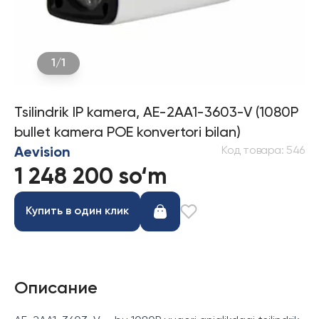
1
/
1
Tsilindrik IP kamera, AE-2AA1-3603-V (1080P
bullet kamera POE konvertori bilan)
Код товара
:
546
Aevision
1 248 200 so‘m
Купить в один клик
Описание