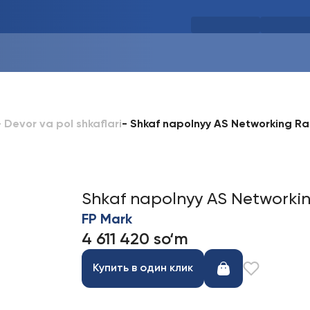
-
Shkaf napolnyy AS Networking Ra
-
Devor va pol shkaflari
Shkaf napolnyy AS Networkin
FP Mark
4 611 420 so‘m
Купить в один клик