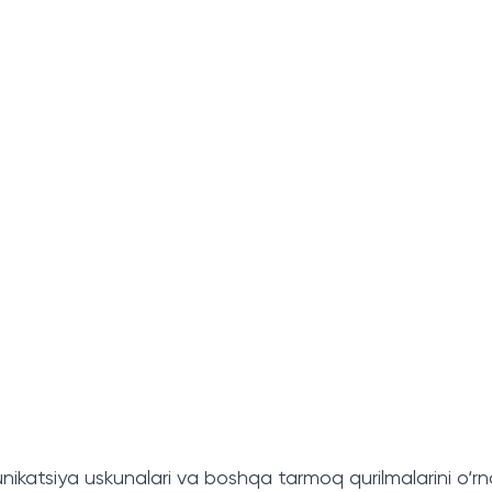
katsiya uskunalari va boshqa tarmoq qurilmalarini o‘rnat