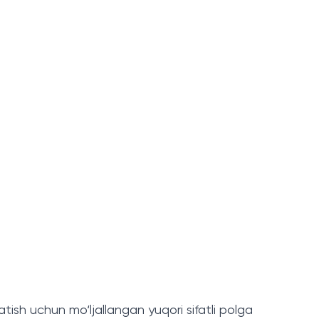
ish uchun mo‘ljallangan yuqori sifatli polga