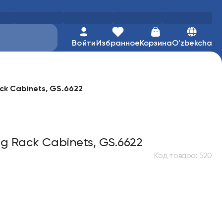
Войти
Избранное
Корзина
O'zbekcha
ck Cabinets, GS.6622
g Rack Cabinets, GS.6622
Код товара
:
520