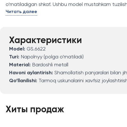
o‘rnatiladigan shkaf. Ushbu model mustahkam tuzilishi
Читать далее
Характеристики
Model:
GS.6622
Turi:
Napolnyy (polga o‘rnatiladi)
Material:
Bardoshli metall
Havoni aylantirish:
Shamollatish panjaralari bilan j
Qo‘llanilishi:
Tarmoq uskunalarini xavfsiz joylashtiri
Хиты продаж