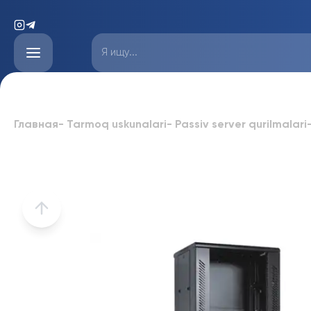
Главная
-
Tarmoq uskunalari
-
Passiv server qurilmalari