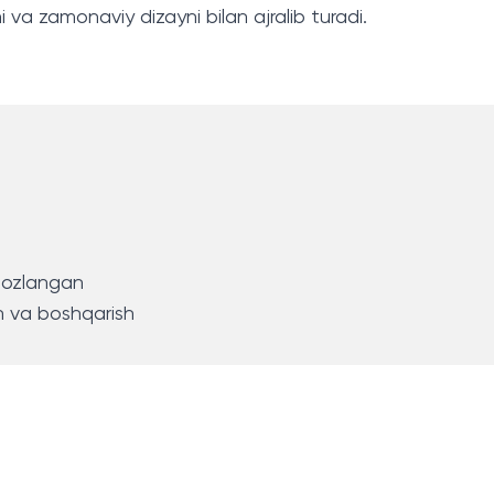
 va zamonaviy dizayni bilan ajralib turadi.
ihozlangan
sh va boshqarish