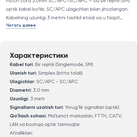
Patch cord 3.0mm SC/APC-SC/APC — bu bir rejimli (SM)
optik kabel bo‘lib, SC/APC ulagichlari bilan jihozlangan.
Kabelning uzunligi 3 metrni tashkil etadi va u faqat
Читать далее
bitta tolani (simplex) ishlatadi. Optik tolali tarmoqlarda
yuqori aniqlikdagi signal uzatish uchun ishlatiladi.
Характеристики
Kabel turi
: Bir rejimli (Singlemode, SM)
Ulanish turi
: Simplex (bitta tolali)
Ulagichlar
: SC/APC - SC/APC
Diametri
: 3.0 mm
Uzunligi
: 3 metr
Signallarni uzatish turi
: Yorug‘lik signallari (optik)
Qo‘llash sohasi
: Ma'lumot markazlari, FTTH, CATV,
LAN va boshqa optik tarmoqlar
Afzalliklari: