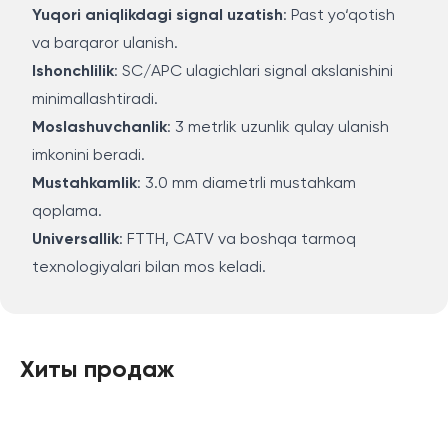
Yuqori aniqlikdagi signal uzatish
: Past yo‘qotish
va barqaror ulanish.
Ishonchlilik
: SC/APC ulagichlari signal akslanishini
minimallashtiradi.
Moslashuvchanlik
: 3 metrlik uzunlik qulay ulanish
imkonini beradi.
Mustahkamlik
: 3.0 mm diametrli mustahkam
qoplama.
Universallik
: FTTH, CATV va boshqa tarmoq
texnologiyalari bilan mos keladi.
Хиты продаж