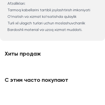
Afzalliklari:
Tarmoq kabellarini tartibli joylashtirish imkoniyati
O‘rnatish va xizmat ko‘rsatishda qulaylik
Turli xil ulagich turlari uchun moslashuvchanlik
Bardoshli material va uzoq xizmat muddati.
Хиты продаж
С этим часто покупают