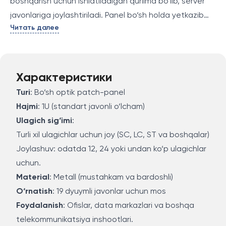
boshqarish uchun ishlatiladigan qurilma bo‘lib, server
javonlariga joylashtiriladi. Panel bo‘sh holda yetkazib
Читать далее
beriladi va turli xil optik ulagichlar (SC, LC va boshqalar)
uchun mos keladi. U yuqori zichlikdagi tarmoq
tizimlarida tolali kabellarni xavfsiz va tartibli ulashni
ta'minlaydi.
Характеристики
Turi
: Bo‘sh optik patch-panel
Hajmi
: 1U (standart javonli o‘lcham)
Ulagich sig‘imi
:
Turli xil ulagichlar uchun joy (SC, LC, ST va boshqalar)
Joylashuv: odatda 12, 24 yoki undan ko‘p ulagichlar
uchun.
Material
: Metall (mustahkam va bardoshli)
O‘rnatish
: 19 dyuymli javonlar uchun mos
Foydalanish
: Ofislar, data markazlari va boshqa
telekommunikatsiya inshootlari.