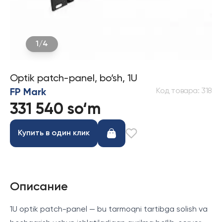
1
/
4
Optik patch-panel, bo‘sh, 1U
Код товара
:
318
FP Mark
331 540 so‘m
Купить в один клик
Описание
1U optik patch-panel — bu tarmoqni tartibga solish va