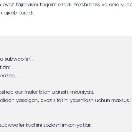
b ovoz tajribasini taqdim etadi. Yaxshi bass va aniq yuqo
ajralib turadi.
 ta subwoofer).
izimi.
pazoni.
hqa qurilmalar bilan ulanish imkoniyati.
ialidan yasalgan, ovoz sifatini yaxshilash uchun maxsus 
subwoofer kuchini sozlash imkoniyatlari.