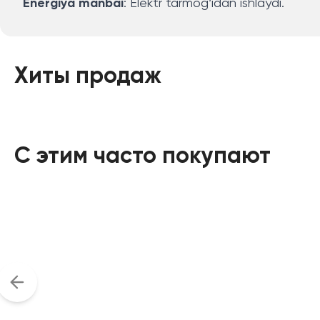
Energiya manbai
: Elektr tarmog‘idan ishlaydi.
Хиты продаж
С этим часто покупают