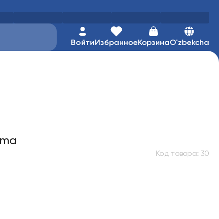
Войти
Избранное
Корзина
O'zbekcha
ema
Код товара
:
30