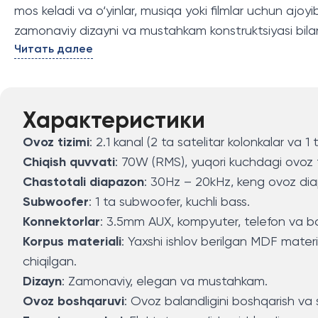
mos keladi va o‘yinlar, musiqa yoki filmlar uchun ajoyi
zamonaviy dizayni va mustahkam konstruktsiyasi bilan 
Читать далее
Характеристики
Ovoz tizimi
: 2.1 kanal (2 ta satelitar kolonkalar va 1
Chiqish quvvati
: 70W (RMS), yuqori kuchdagi ovoz t
Chastotali diapazon
: 30Hz – 20kHz, keng ovoz dia
Subwoofer
: 1 ta subwoofer, kuchli bass.
Konnektorlar
: 3.5mm AUX, kompyuter, telefon va bos
Korpus materiali
: Yaxshi ishlov berilgan MDF mater
chiqilgan.
Dizayn
: Zamonaviy, elegan va mustahkam.
Ovoz boshqaruvi
: Ovoz balandligini boshqarish va 