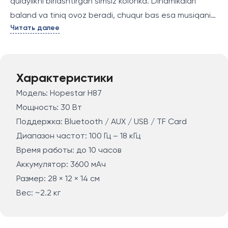
qulaylikni birlashtirgan simsiz kolonka. Dinamikalari
baland va tiniq ovoz beradi, chuqur bas esa musiqani
Читать далее
yanada ta’sirchan qiladi. Bluetooth, AUX, USB va TF
kartani qo‘llab-quvvatlashi uni universallikka aylantiradi.
Sig‘imli akkumulyator yordamida Hopestar H87 10
soatgacha uzluksiz ishlaydi. Uydagi, tabiatdagi yoki
Характеристики
safardagi bazmlar uchun ajoyib tanlovdir.
Модель: Hopestar H87
Мощность: 30 Вт
Поддержка: Bluetooth / AUX / USB / TF Card
Диапазон частот: 100 Гц – 18 кГц
Время работы: до 10 часов
Аккумулятор: 3600 мАч
Размер: 28 × 12 × 14 см
Вес: ~2.2 кг