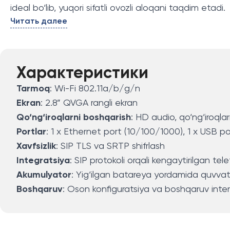
ideal bo‘lib, yuqori sifatli ovozli aloqani taqdim etadi.
Читать далее
Характеристики
Tarmoq
: Wi-Fi 802.11a/b/g/n
Ekran
: 2.8” QVGA rangli ekran
Qo‘ng‘iroqlarni boshqarish
: HD audio, qo‘ng‘iroqlarn
Portlar
: 1 x Ethernet port (10/100/1000), 1 x USB p
Xavfsizlik
: SIP TLS va SRTP shifrlash
Integratsiya
: SIP protokoli orqali kengaytirilgan tele
Akumulyator
: Yig‘ilgan batareya yordamida quvvat
Boshqaruv
: Oson konfiguratsiya va boshqaruv inter