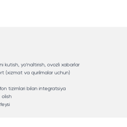
i kutish, yo‘naltirish, ovozli xabarlar
ort (xizmat va qurilmalar uchun)
fon tizimlari bilan integratsiya
 olish
feysi