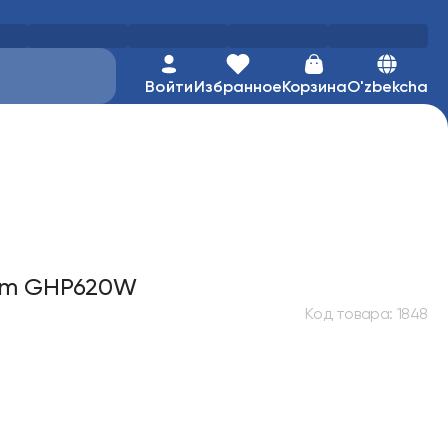
Войти
Избранное
Корзина
O'zbekcha
ream GHP620W
Код товара
:
1848