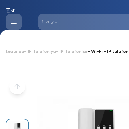
-
Wi-Fi - IP tele
Главная
-
IP Telefoniya
-
IP Telefonlar