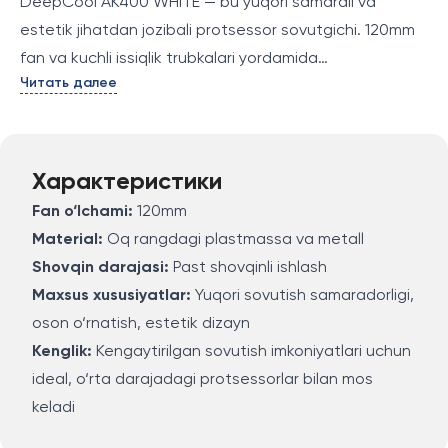
DeepCool AK400 WHITE — bu yuqori samarali va
estetik jihatdan jozibali protsessor sovutgichi. 120mm
fan va kuchli issiqlik trubkalari yordamida
Читать далее
protsessorning ortiqcha issiqligini tezda tarqatib,
maksimal sovutish samaradorligini ta'minlaydi. Uning oq
rangdagi dizayni nafaqat kompyuteringizning tashqi
ko‘rinishini yaxshilaydi, balki tizimning to‘liq sovutish
Характеристики
tizimiga ham samarali qo‘shiladi. Kulerning o‘rnatilishi
Fan o‘lchami:
120mm
oson, shuningdek, past shovqinli ishlash bilan yuqori
Material:
Oq rangdagi plastmassa va metall
samaradorlikni birlashtiradi.
Shovqin darajasi:
Past shovqinli ishlash
Maxsus xususiyatlar:
Yuqori sovutish samaradorligi,
oson o‘rnatish, estetik dizayn
Kenglik:
Kengaytirilgan sovutish imkoniyatlari uchun
ideal, o‘rta darajadagi protsessorlar bilan mos
keladi