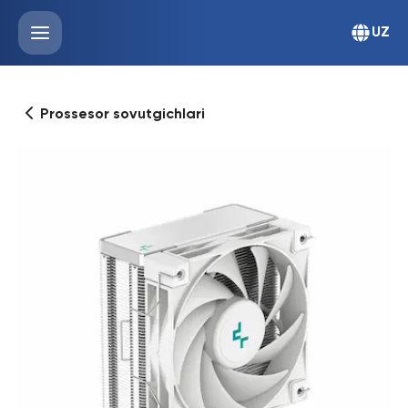
UZ
Prossesor sovutgichlari