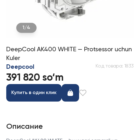
1
/
4
DeepCool AK400 WHITE — Protsessor uchun
Kuler
Код товара
:
1833
Deepcool
391 820 so‘m
Купить в один клик
Описание