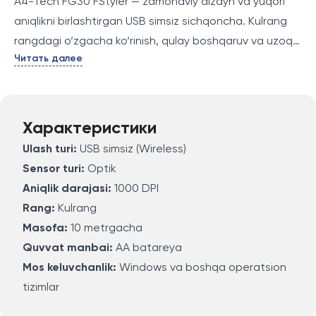
A4-Tech FG30 FStyler — zamonaviy dizayn va yuqori
aniqlikni birlashtirgan USB simsiz sichqoncha. Kulrang
rangdagi o‘zgacha ko‘rinish, qulay boshqaruv va uzoq
Читать далее
masofaga ishlash imkoniyatlari bilan ta’minlaydi.
Характеристики
Ulash turi:
USB simsiz (Wireless)
Sensor turi:
Optik
Aniqlik darajasi:
1000 DPI
Rang:
Kulrang
Masofa:
10 metrgacha
Quvvat manbai:
AA batareya
Mos keluvchanlik:
Windows va boshqa operatsion
tizimlar