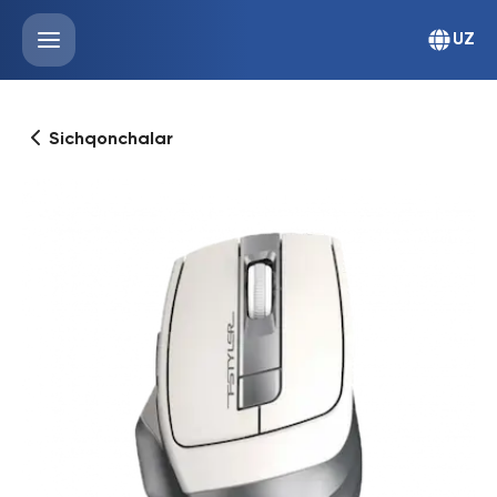
UZ
Sichqonchalar