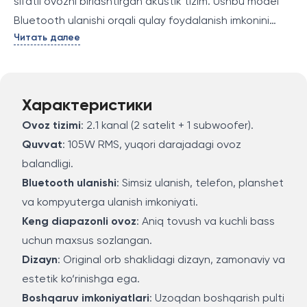
sifatli ovozni birlashtirgan akustik tizim. Ushbu model
Bluetooth ulanishi orqali qulay foydalanish imkonini
Читать далее
beradi va shuningdek, qudratli subwoofer bilan
jihozlangan bo‘lib, boy bass va keng diapazonli ovoz
chiqarishni ta'minlaydi.
Характеристики
Ovoz tizimi
: 2.1 kanal (2 satelit + 1 subwoofer).
Quvvat
: 105W RMS, yuqori darajadagi ovoz
balandligi.
Bluetooth ulanishi
: Simsiz ulanish, telefon, planshet
va kompyuterga ulanish imkoniyati.
Keng diapazonli ovoz
: Aniq tovush va kuchli bass
uchun maxsus sozlangan.
Dizayn
: Original orb shaklidagi dizayn, zamonaviy va
estetik ko‘rinishga ega.
Boshqaruv imkoniyatlari
: Uzoqdan boshqarish pulti