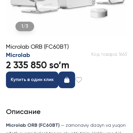
1
/
3
Microlab ORB (FC60BT)
Код товара
:
1663
Microlab
2 335 850 so‘m
Купить в один клик
Описание
Microlab ORB (FC60BT)
— zamonaviy dizayn va yuqori