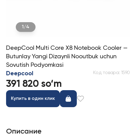
1
/
4
DeepCool Multi Core X8 Notebook Cooler —
Butunlay Yangi Dizaynli Nooutbuk uchun
Sovutish Podyomkasi
Код товара
:
1590
Deepcool
391 820 so‘m
Купить в один клик
Описание