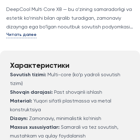
DeepCool Multi Core X8 — bu o‘zining samaradorligi va
estetik ko‘rinishi bilan ajralib turadigan, zamonaviy
dizaynga ega bo‘lgan nooutbuk sovutish podyomkasi.
Читать далее
U bir nechta sovutish yadroli tizim bilan jihozlangan
bo‘lib, nooutbukni uzoq vaqt davomida optimal
haroratda saqlashga yordam beradi. Kuchli va
shovqinsiz ishlash bilan birga, bu sovutish podyomkasi
Характеристики
nooutbukni haddan tashqari isitishdan himoya qiladi.
Sovutish tizimi:
Multi-core (ko‘p yadroli sovutish
Kompaniyaning innovatsion dizayni va sifatli
tizimi)
materiallari tufayli, DeepCool Multi Core X8 nooutbuk
Shovqin darajasi:
Past shovqinli ishlash
uchun ideal sovutish yechimi hisoblanadi.
Material:
Yuqori sifatli plastmassa va metal
konstruktsiya
Dizayn:
Zamonaviy, minimalistik ko‘rinish
Maxsus xususiyatlar:
Samarali va tez sovutish,
mustahkam va qulay foydalanish