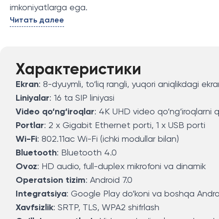
imkoniyatlarga ega.
Читать далее
Характеристики
Ekran
: 8-dyuymli, to‘liq rangli, yuqori aniqlikdagi ekr
Liniyalar
: 16 ta SIP liniyasi
Video qo‘ng‘iroqlar
: 4K UHD video qo‘ng‘iroqlarni 
Portlar
: 2 x Gigabit Ethernet porti, 1 x USB porti
Wi-Fi
: 802.11ac Wi-Fi (ichki modullar bilan)
Bluetooth
: Bluetooth 4.0
Ovoz
: HD audio, full-duplex mikrofoni va dinamik
Operatsion tizim
: Android 7.0
Integratsiya
: Google Play do‘koni va boshqa Android
Xavfsizlik
: SRTP, TLS, WPA2 shifrlash