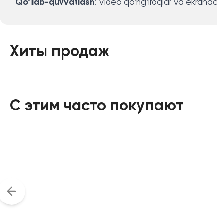
Qo‘llab-quvvatlash
: Video qo‘ng‘iroqlar va ekrand
Хиты продаж
С этим часто покупают