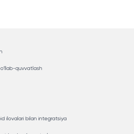
an
qo‘llab-quvvatlash
 ilovalari bilan integratsiya