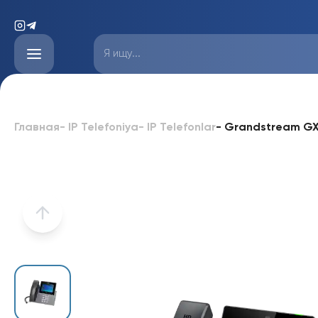
-
Grandstream GXV
Главная
-
IP Telefoniya
-
IP Telefonlar