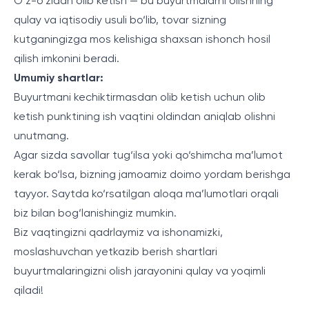
O‘z-o‘zidan olib ketish — bu buyurtmalarni olishning
qulay va iqtisodiy usuli bo‘lib, tovar sizning
kutganingizga mos kelishiga shaxsan ishonch hosil
qilish imkonini beradi.
Umumiy shartlar:
Buyurtmani kechiktirmasdan olib ketish uchun olib
ketish punktining ish vaqtini oldindan aniqlab olishni
unutmang.
Agar sizda savollar tug‘ilsa yoki qo‘shimcha ma’lumot
kerak bo‘lsa, bizning jamoamiz doimo yordam berishga
tayyor. Saytda ko‘rsatilgan aloqa ma’lumotlari orqali
biz bilan bog‘lanishingiz mumkin.
Biz vaqtingizni qadrlaymiz va ishonamizki,
moslashuvchan yetkazib berish shartlari
buyurtmalaringizni olish jarayonini qulay va yoqimli
qiladi!