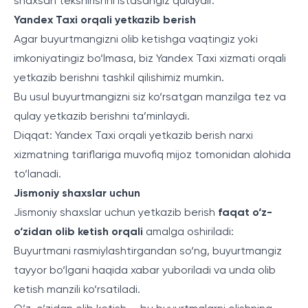
shaxsan tekshirishni istasangiz qulaydir.
Yandex Taxi orqali yetkazib berish
Agar buyurtmangizni olib ketishga vaqtingiz yoki
imkoniyatingiz bo‘lmasa, biz Yandex Taxi xizmati orqali
yetkazib berishni tashkil qilishimiz mumkin.
Bu usul buyurtmangizni siz ko‘rsatgan manzilga tez va
qulay yetkazib berishni ta’minlaydi.
Diqqat: Yandex Taxi orqali yetkazib berish narxi
xizmatning tariflariga muvofiq mijoz tomonidan alohida
to‘lanadi.
Jismoniy shaxslar uchun
Jismoniy shaxslar uchun yetkazib berish
faqat o‘z-
o‘zidan olib ketish orqali
amalga oshiriladi:
Buyurtmani rasmiylashtirgandan so‘ng, buyurtmangiz
tayyor bo‘lgani haqida xabar yuboriladi va unda olib
ketish manzili ko‘rsatiladi.