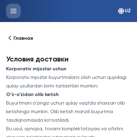
UZ
Главная
Условия доставки
Korporativ mijozlar uchun
Korporativ mijozlar buyurtmalarni olish uchun quyidagi
qulay usullardan birini tanlashlari mumkin:
O‘z-o‘zidan olib ketish
Buyurtmani o‘zingiz uchun qulay vaqtda shaxsan olib
ketishingiz mumkin. Olib ketish manzili buyurtma
tasdiqnomasida ko‘rsatiladi.
Bu usul, ayniqsa, tovarni komplektatsiyasi va sifatini