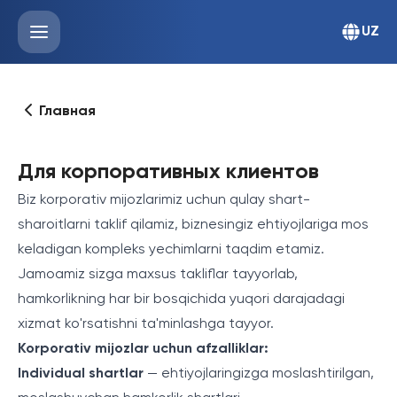
UZ
Главная
Для корпоративных клиентов
Biz korporativ mijozlarimiz uchun qulay shart-
sharoitlarni taklif qilamiz, biznesingiz ehtiyojlariga mos
keladigan kompleks yechimlarni taqdim etamiz.
Jamoamiz sizga maxsus takliflar tayyorlab,
hamkorlikning har bir bosqichida yuqori darajadagi
xizmat ko'rsatishni ta'minlashga tayyor.
Korporativ mijozlar uchun afzalliklar:
Individual shartlar
— ehtiyojlaringizga moslashtirilgan,