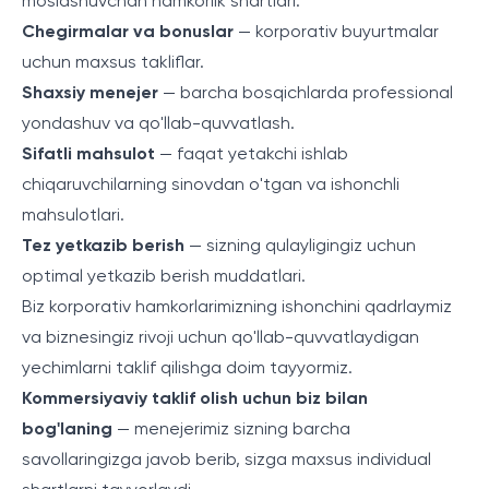
moslashuvchan hamkorlik shartlari.
Chegirmalar va bonuslar
— korporativ buyurtmalar
uchun maxsus takliflar.
Shaxsiy menejer
— barcha bosqichlarda professional
yondashuv va qo'llab-quvvatlash.
Sifatli mahsulot
— faqat yetakchi ishlab
chiqaruvchilarning sinovdan o'tgan va ishonchli
mahsulotlari.
Tez yetkazib berish
— sizning qulayligingiz uchun
optimal yetkazib berish muddatlari.
Biz korporativ hamkorlarimizning ishonchini qadrlaymiz
va biznesingiz rivoji uchun qo'llab-quvvatlaydigan
yechimlarni taklif qilishga doim tayyormiz.
Kommersiyaviy taklif olish uchun biz bilan
bog'laning
— menejerimiz sizning barcha
savollaringizga javob berib, sizga maxsus individual