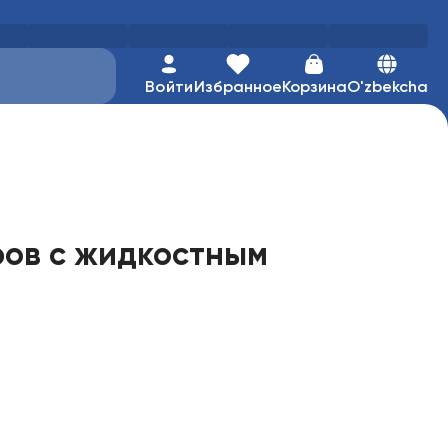
Войти
Избранное
Корзина
O'zbekcha
ров с жидкостным