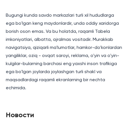
Bugungi kunda savdo markazlari turli xil hududlarga
ega bo'lgan keng maydonlardir, unda oddiy xaridorga
borish oson emas. Va bu holatda, raqamli Tabela
imkoniyatlari, albatta, ajralmas vositadir. Murakkab
navigatsiya, qiziqarli ma'lumotlar, hamkor-do'konlardan
yangiliklar, oziq - ovqat saroyi, reklama, o'yin va o'yin-
kulgilar-bularning barchasi eng yaxshi inson trafikiga
ega bo'lgan joylarda joylashgan turli shakl va
maqsadlardagi raqamli ekranlarning bir nechta
echimida.
Новости