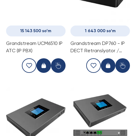
15 143 500 so‘m
1 643 000 so‘m
Grandstream UCM6510 IP
Grandstream DP760 - IP
ATС (IP PBX)
DECT Retranslyator /
Repeatar