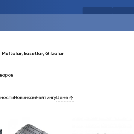
-
Muftalar, kasetlar, Gilzalar
оваров
рности
Новинкам
Рейтингу
Цене