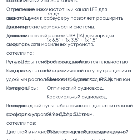
коаксиальный или AUX кабель.
сателлита:
Отдельный низкочастотный канал LFE для
Отношение
75 дБ
подключения к сабвуферу позволяет расширить
сигнал/шум:
акустические возможности системы.
Диаметр
Дополнительный разъём USB (1А) для зарядки
динамика
1x 6.5" + 1х 3.5" + 1х 1.5"
смартфонов и мобильных устройств.
фронтального
сателлита:
Регуляторы темброблока отличаются плавностью
Пульт ДУ:
Беспроводной
хода, отсутствием ограничений по углу вращения и
Питание:
Oт сети
удобным расположением (боковая панель активной
Bluetooth, Аудиовход (RCA),
колонки).
Интерфейсы:
Оптический аудиовход,
Коаксиальный аудиовход
Беспроводной пульт обеспечивает дополнительный
Размеры
комфорт в управлении устройством.
фронтальных
21.9 х 57.6 х 31.1 см
сателлитов:
Дисплей в нижней части лицевой панели активной
USB-порт для подзарядки других