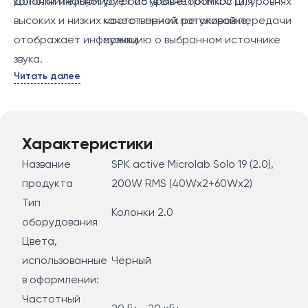
колонки информирует об уровне громкости, уровнях
Дополнительно:
устройств Bluetooth 4.0 для
высоких и низких частот при их регулировке,
качественной потоковой передачи
отображает информацию о выбранном источнике
музыки
звука.
Читать далее
Светодиодный индикатор на панели управления
информирует о переключении между источниками
звука.
Характеристики
Для обеспечения естественного и
Название
SPK active Microlab Solo 19 (2.0),
сбалансированного звучания корпус выполнен из
продукта
200W RMS (40Wx2+60Wx2)
дерева (МДФ) – материал, минимально
Тип
Колонки 2.0
откликающийся на звук и наиболее эффективно
оборудования
выдерживающий климатические воздействия.
Цвета,
Для повышения действующего объёма, минимизации
использованные
Черный
призвуков и амортизации звуковых колебаний
в оформлении:
внутреннее пространство заполнено
Частотный