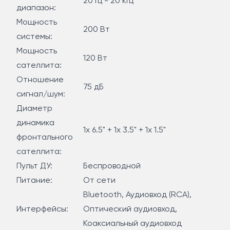
20 Гц - 20 кГц
демпфирующим материалом.
диапазон:
Мощность
200 Вт
Трапециевидная форма с наклоном передней
системы:
панели не только придаёт колонкам современный
Мощность
120 Вт
вид, но и препятствует возникновению
сателлита:
нежелательных резонансов внутри корпуса,
Отношение
75 дБ
обеспечивает наиболее направленное звучание к
сигнал/шум:
слушателю.
Диаметр
Фазоинвертор позволяет значительно понизить
динамика
1x 6.5" + 1х 3.5" + 1х 1.5"
нижнюю граничную частоту АС и увеличивает
фронтального
уровень её звукового давления на низких частотах.
сателлита:
Пульт ДУ:
Беспроводной
Съёмные защитные сетки позволяют
Питание:
Oт сети
экспериментировать с оформлением внешнего вида
Bluetooth, Аудиовход (RCA),
системы и делают уход за колонками более
Интерфейсы:
Оптический аудиовход,
удобным.
Коаксиальный аудиовход