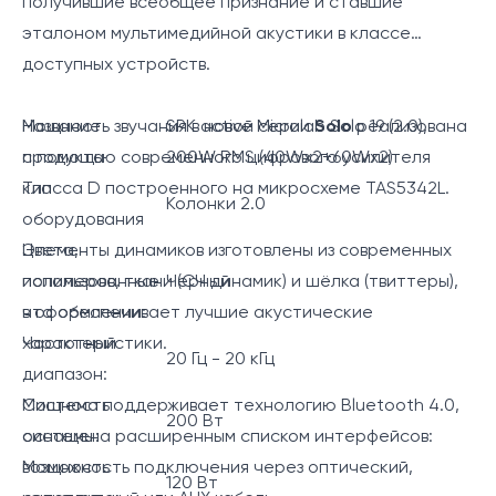
получившие всеобщее признание и ставшие
эталоном мультимедийной акустики в классе
доступных устройств.
Мощность звучания в новой серии
Название
SPK active Microlab Solo 19 (2.0),
Solo
реализована
с помощью современного цифрового усилителя
продукта
200W RMS (40Wx2+60Wx2)
класса D построенного на микросхеме TAS5342L.
Тип
Колонки 2.0
оборудования
Элементы динамиков изготовлены из современных
Цвета,
полимеров, ткани (СЧ динамик) и шёлка (твиттеры),
использованные
Черный
что обеспечивает лучшие акустические
в оформлении:
характеристики.
Частотный
20 Гц - 20 кГц
диапазон:
Система поддерживает технологию Bluetooth 4.0,
Мощность
200 Вт
оснащена расширенным списком интерфейсов:
системы:
возможность подключения через оптический,
Мощность
120 Вт