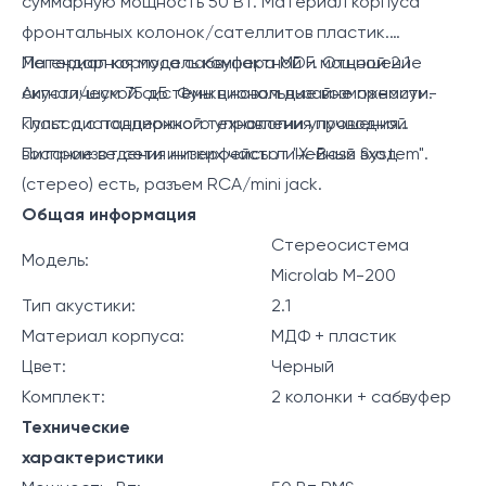
суммарную мощность 50 Вт. Материал корпуса
фронтальных колонок/сателлитов пластик.
Материал корпуса сабвуфера MDF. Отношение
Легендарная модель компактной и мощной 2.1
сигнал/шум 75 дБ Функциональные возможности.
Акустической системы в новом дизайне премиум-
Пульт дистанционного управления проводной
класса с поддержкой технологии улучшения
Питание от сети интерфейсы линейный вход
воспроизведения низких частот "X-Bass System".
(стерео) есть, разъем RCA/mini jack.
Общая информация
Стереосистема
Модель:
Microlab M-200
Тип акустики:
2.1
Материал корпуса:
МДФ + пластик
Цвет:
Черный
Комплект:
2 колонки + сабвуфер
Технические
характеристики