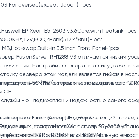
-03 For oversea(except Japan)-1pcs
Haswell EP Xeon E5-2603 v3,6Core,with heatsink-1pcs
000KHz,1.2V,ECC,2Rank(512M*8bit)-1pcs
MB,Hot-swap,Built-in,3.5 inch Front Panel-1pcs
вер FusionServer RH1288 V3 отличается низким уро
служивании. Настройка сервера под силу даже нач
тойку сервера этой модели является гибкая в настр
ользователь сам может решить, занимать ли слоты PC
пературе 45C (113F), сервер не поддерживает PCIe
я GE.
службы - он подкреплен и надежностью самого обо
вить второй процессор, поддерживающий, также, ка
ный сервер FusionServer RH1288 V3
2,5-дюймовых носителях или 4, если требуется устан
или два процессора Intel Xeon серии E5-2600 v3
 предоставляя пользователю максимальную емкость
дулей памяти DDR4 RDIMM или LRDIMM