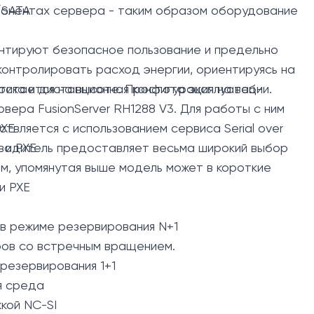
понентах сервера - таким образом оборудование
/SATA
нтируют безопасное пользование и предельно
онтролировать расход энергии, ориентируясь на
остается на высоте. Простота эксплуатации.
тика и дистанционная конфигурация на веб-
ера FusionServer RH1288 V3. Для работы с ним
вляется с использованием сервиса Serial over
PXE
зводитель предоставляет весьма широкий выбор
 и PXE
ом, упомянутая выше модель может в короткие
и PXE
 в режиме резервирования N+1
ров со встречным вращением.
резервирования 1+1
ая среда
кой NC-SI