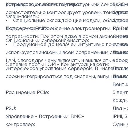
устройство особыми температурными сенсорными
Конфигурации жесткого диска:
8-2,5
самостоятельно контролирует уровень температу
Сдвое
Флэш-память:
• Специальные охлаждающие модули, обладающие
Сдвое
экономичное потребление электроэнергии. При н
Поддержка RAID:
RAID 0,
потребности. При этом даже в самом экономично
Смена
Опциональный суперконденсатор:
• Продуманное до мелочей интуитивно понятное 
основ
используется знакомый всем современным специал
Два э
LAN, благодаря чему включать и выключать обор
Четыр
Сетевые порты LOM - Конфигурация сети:
интерфейсов управления сервером. В числе после
Два э
сроки интегрироваться под системы, выпущенные 
Два э
Вент
Расширение PCIe:
5 вен
Кажды
PSU:
Два м
Управление - Встроенный iBMC-
IPMI, 
контроллер:
Один 