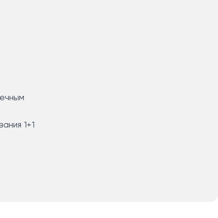
речным
ания 1+1