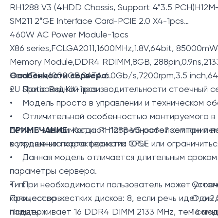
RH1288 V3 (4HDD Chassis, Support 4*3.5 PCH)H12M
SM211 2*GE Interface Card-PCIE 2.0 X4-1pcs
460W AC Power Module-1pcs
X86 series,FCLGA2011,1600MHz,1.8V,64bit, 85000mW,
Memory Module,DDR4 RDIMM,8GB, 288pin,0.9ns,2133
Hard Disk,1000GB,SATA 6.0Gb/s,7200rpm,3.5 inch,64 
Особенности сервера:
2U Static Rail Kit-1pcs
• При завидной производительности стоечный сер
• Модель проста в управлении и техническом об
• Отличительной особенностью монтируемого в с
сети. В зависимости от потребностей компании п
ПРИМЕЧАНИЕ:
Когда RH1288 V3 работает при тем
встроенных порта формата 10GE или ограничитьс
к ухудшению характеристик CPU.
• Данная модель отличается длительным сроком 
параметры сервера.
• При необходимости пользователь может устано
Тип:
Стоеч
количество жестких дисков: 8, если речь идет о 
Процессоры:
Один 
поддерживает 16 DDR4 DIMM 2133 MHz, тем самым
Память:
16 мо