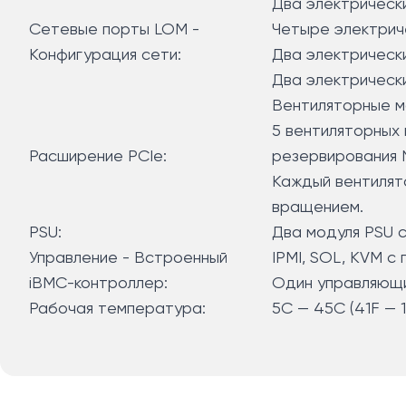
Два электрическ
Сетевые порты LOM -
Четыре электрич
Конфигурация сети:
Два электрически
Два электрически
Вентиляторные
5 вентиляторных
Расширение PCIe:
резервирования 
Каждый вентилят
вращением.
PSU:
Два модуля PSU 
Управление - Встроенный
IPMI, SOL, KVM с
iBMC-контроллер:
Один управляющи
Рабочая температура:
5C — 45C (41F — 1