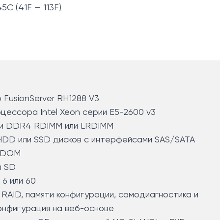
5C (41F — 113F)
FusionServer RH1288 V3
цессора Intel Xeon серии E5-2600 v3
ти DDR4 RDIMM или LRDIMM
HDD или SSD дисков с интерфейсами SAS/SATA
 DOM
ы SD
, 6 или 60
RAID, памяти конфигурации, самодиагностика и
онфигурация на веб-основе