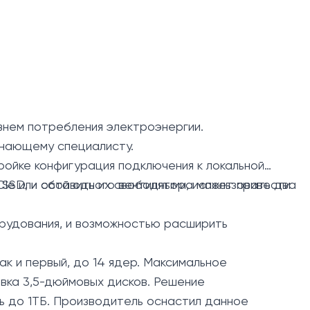
внем потребления электроэнергии.
инающему специалисту.
ойке конфигурация подключения к локальной
Ie или оставить их свободными, использовать два
 SSD, и сбой одного вентилятора может привести
рудования, и возможностью расширить
к и первый, до 14 ядер. Максимальное
овка 3,5-дюймовых дисков. Решение
 до 1ТБ. Производитель оснастил данное